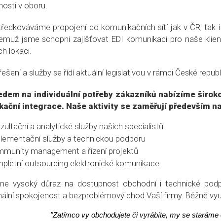
osti v oboru.
ředkováváme propojení do komunikačních sítí jak v ČR, tak 
čemuž jsme schopni zajišťovat EDI komunikaci pro naše klie
ch lokaci.
ešení a služby se řídí aktuální legislativou v rámci České repub
edem na individuální potřeby zákazníků nabízíme široko
ikační integrace. Naše aktivity se zaměřují především na
zultační a analytické služby našich specialistů
lementační služby a technickou podporu
munity management a řízení projektů
pletní outsourcing elektronické komunikace.
me vysoký důraz na dostupnost obchodní i technické podp
lní spokojenost a bezproblémový chod Vaší firmy. Běžně využ
"Zatímco vy obchodujete či vyrábíte, my se staráme o