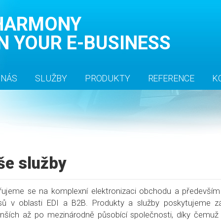
HARMONY
IN YOUR E-BUSINESS
 NÁS
SLUŽBY
PRODUKTY
REFERENCE
K
še služby
ujeme se na komplexní elektronizaci obchodu a především
sů v oblasti EDI a B2B. Produkty a služby poskytujeme 
nších až po mezinárodně působící společnosti, díky čemu