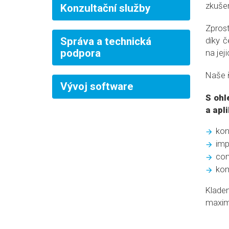
zkušen
Konzultační služby
Zprost
Správa a technická
díky 
podpora
na jeji
Naše ř
Vývoj software
S ohl
a apl
kon
imp
com
kom
Klade
maximá