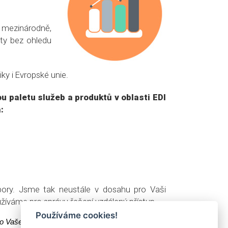
i mezinárodně,
nty bez ohledu
liky i Evropské unie.
u paletu služeb a produktů v oblasti EDI
:
ory. Jsme tak neustále v dosahu pro Vaši
íváme pro správu řešení vzdálený přístup.
Používáme cookies!
 Vaše data. A to každý z nás nejlépe, jak dokáže"