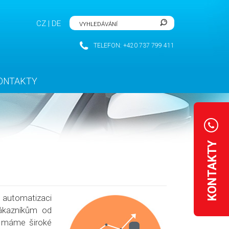
CZ
|
DE
TELEFON: +420 737 799 411
ONTAKTY
KONTAKTY
 automatizaci
zákazníkům od
ž máme široké