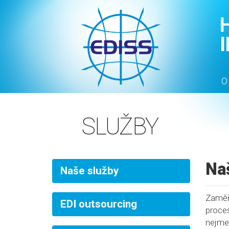
O
SLUŽBY
Na
Naše služby
Zaměř
EDI outsourcing
proce
nejme