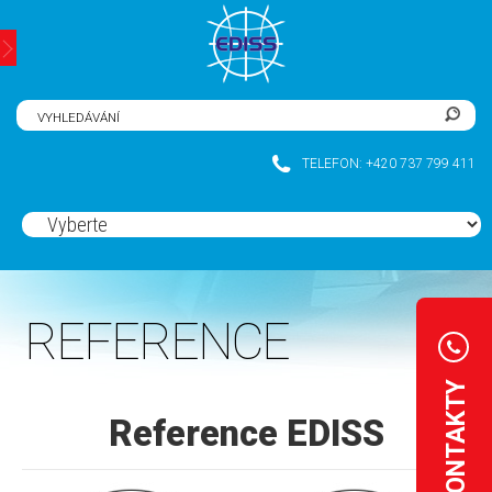
CZ
|
DE
TELEFON: +420 737 799 411
REFERENCE
KONTAKTY
Reference EDISS