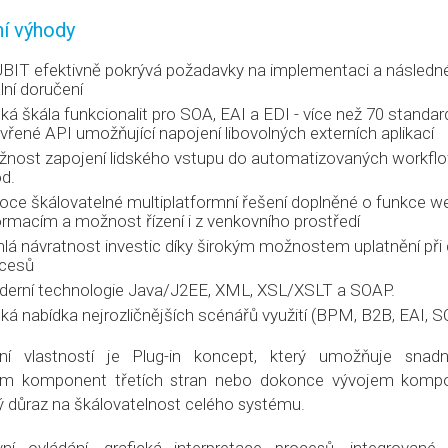
ní výhody
BIT efektivně pokrývá požadavky na implementaci a následné 
ální doručení
oká škála funkcionalit pro SOA, EAI a EDI - více než 70 stand
vřené API umožňující napojení libovolných externích aplikací
nost zapojení lidského vstupu do automatizovaných workflo
d.
oce škálovatelné multiplatformní řešení doplněné o funkce w
ormacím a možnost řízení i z venkovního prostředí
hlá návratnost investic díky širokým možnostem uplatnění při d
cesů
erní technologie Java/J2EE, XML, XSL/XSLT a SOAP.
oká nabídka nejrozličnějších scénářů využití (BPM, B2B, EAI, 
tní vlastností je Plug-in koncept, který umožňuje snadn
tím komponent třetích stran nebo dokonce vývojem kompone
 důraz na škálovatelnost celého systému.