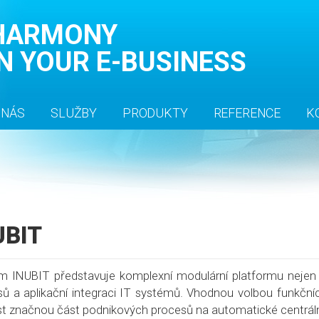
HARMONY
IN YOUR E-BUSINESS
 NÁS
SLUŽBY
PRODUKTY
REFERENCE
K
UBIT
m INUBIT
představuje komplexní modulární platformu nejen
sů
a
aplikační integraci IT systémů.
Vhodnou volbou funkčních
t značnou část podnikových procesů na automatické centrální