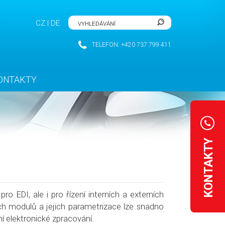
CZ
|
DE
TELEFON: +420 737 799 411
ONTAKTY
KONTAKTY
 pro
EDI
, ale i pro
řízení interních a externích
 modulů a jejich parametrizace lze snadno
 elektronické zpracování.