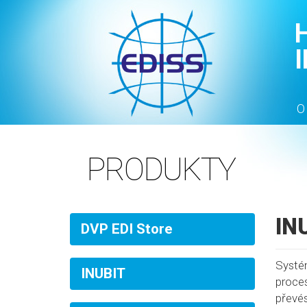
O
PRODUKTY
IN
DVP EDI Store
Systé
INUBIT
proce
převés