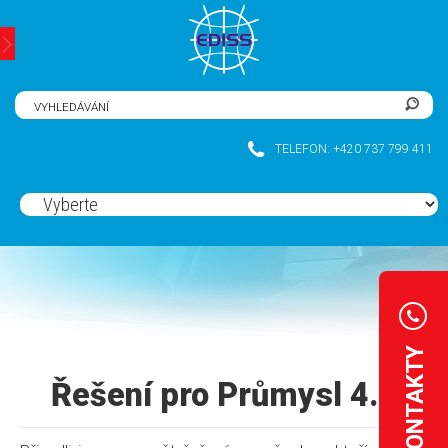
CZ
|
DE
TELEFON: +420 737 799 411
KONTAKTY
Řešení pro Průmysl 4.0