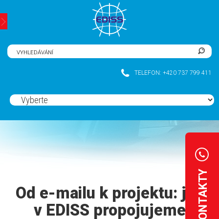
CZ
|
DE
TELEFON: +420 737 799 411
KONTAKTY
Od e-mailu k projektu: jak
v EDISS propojujeme