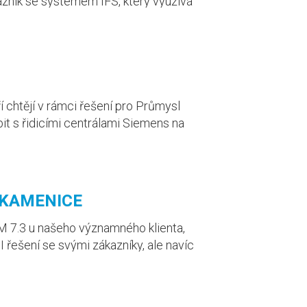
kazník se systémem IFS, který využívá
 systém.
í chtějí v rámci řešení pro Průmysl
it s řidicími centrálami Siemens na
L KAMENICE
M 7.3 u našeho významného klienta,
řešení se svými zákazníky, ale navíc
kační integrace se systémem IFS a
ovni automatizace výroby zákazníka