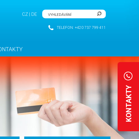
CZ
|
DE
TELEFON: +420 737 799 411
ONTAKTY
KONTAKTY