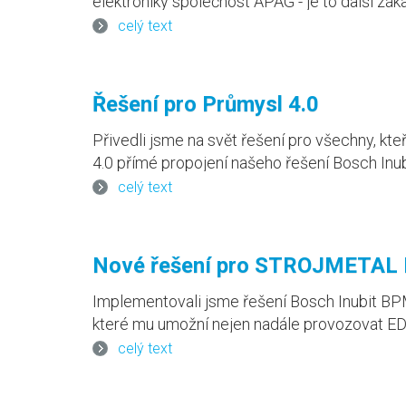
elektroniky společnost APAG - je to další zá
předností řešení EDISS pro tento informační
celý text
Řešení pro Průmysl 4.0
Přivedli jsme na svět řešení pro všechny, kteř
4.0 přímé propojení našeho řešení Bosch Inub
technologii.
celý text
Nové řešení pro STROJMETA
Implementovali jsme řešení Bosch Inubit BP
které mu umožní nejen nadále provozovat EDI 
také čelit novým výzvám v disciplínách apli
celý text
Průmyslu 4.0 , které se stanou při vysoké úr
logickým dalším krokem.