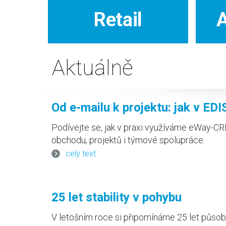
Retail
Aktuálně
Od e-mailu k projektu: jak v ED
realizaci
Podívejte se, jak v praxi využíváme eWay-CRM 
obchodu, projektů i týmové spolupráce.
celý text
25 let stability v pohybu
V letošním roce si připomínáme 25 let působ