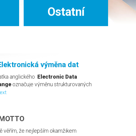
Ostatní
 Elektronická výměna dat
ratka anglického
Electronic Data
ange
označuje výměnu strukturovaných
ických zpráv mezi partnery ve
text
m obchodním styku. EDI dokumenty ...
 MOTTO
ě věřím, že nejlepším okamžikem