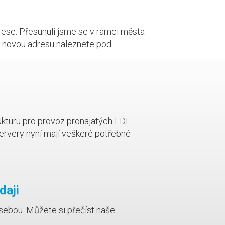
drese. Přesunuli jsme se v rámci města
a novou adresu naleznete pod
ukturu pro provoz pronajatých EDI
rvery nyní mají veškeré potřebné
ípojení k páteřnímu internetu.
daji
ebou. Můžete si přečíst naše