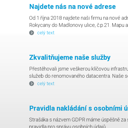
Najdete nás na nové adrese
Od 1.října 2018 najdete naši firmu na nové a
Rokycany do Madlonovy ulice, č.p.21. Mapu 
záložkou Kontakty.
celý text
Zkvalitňujeme naše služby
Přestěhovali jsme veškerou klíčovou infrastr
služeb do renomovaného datacentra. Naše se
zázemí a péči včetně mimořádně kvalitního př
celý text
Pravidla nakládání s osobními ú
Strašáka s názvem GDPR máme úspěšně za s
pravidla pro správu osobních údajů.