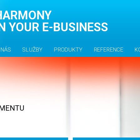
HARMONY
IN YOUR E-BUSINESS
 NÁS
SLUŽBY
PRODUKTY
REFERENCE
K
GMENTU