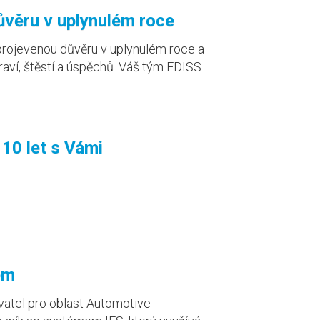
věru v uplynulém roce
projevenou důvěru v uplynulém roce a
ví, štěstí a úspěchů. Váš tým EDISS
 10 let s Vámi
em
atel pro oblast Automotive