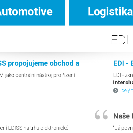
Automotive
Logistika
EDI
ISS propojujeme obchod a
EDI -
jako centrální nástroj pro řízení
EDI - zk
Interch
elektron
celý 
vzájemné
Naše
ení EDISS na trhu elektronické
"Já pevn